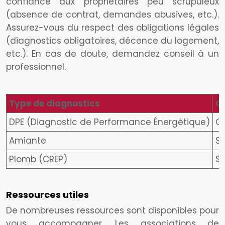
confiance aux propriétaires peu scrupuleux
(absence de contrat, demandes abusives, etc.).
Assurez-vous du respect des obligations légales
(diagnostics obligatoires, décence du logement,
etc.). En cas de doute, demandez conseil à un
professionnel.
Type de diagnostics
Ob
DPE (Diagnostic de Performance Énergétique)
O
Amiante
Si
Plomb (CREP)
Si
Ressources utiles
De nombreuses ressources sont disponibles pour
vous accompagner. Les associations de