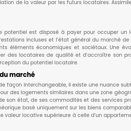
ciation de la valeur par les futurs locataires. Assim
re potentiel est disposé à payer pour occuper un 
stations incluses et l’état général du marché de la lo
ents éléments économiques et sociétaux. Une éval
irer des locataires de qualité et d’accroître son pro
rception du potentiel locataire.
x du marché
de façon interchangeable, il existe une nuance subtil
our des logements similaires dans une zone géograph
 son état, de ses commodités et des services propos
ix théorique basé uniquement sur les biens compara
ne valeur locative supérieure à celle d’un apparte