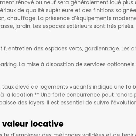
ogement rénové ou neuf sera généralement loué plus 
tériaux de qualité supérieure et des finitions soig
tion, chauffage. La présence d’équipements moderne
asse, jardin. Les espaces extérieurs sont très prisés.
if, entretien des espaces verts, gardiennage. Les ch
rking. La mise à disposition de services optionnels pe
 taux élevé de logements vacants indique une faibl
la location.** Une forte concurrence peut rendre plus
sse des loyers. Il est essentiel de suivre l’évoluti
 valeur locative
ssite d’employer des méthodes validées et de tenir