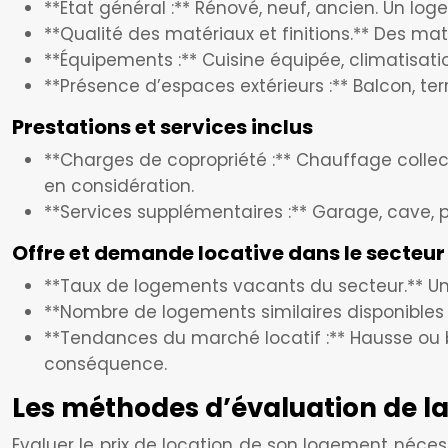
**État général :** Rénové, neuf, ancien. Un l
**Qualité des matériaux et finitions.** Des ma
**Équipements :** Cuisine équipée, climatisa
**Présence d’espaces extérieurs :** Balcon, terr
Prestations et services inclus
**Charges de copropriété :** Chauffage collect
en considération.
**Services supplémentaires :** Garage, cave, pa
Offre et demande locative dans le secteur
**Taux de logements vacants du secteur.** Un
**Nombre de logements similaires disponibles à 
**Tendances du marché locatif :** Hausse ou bai
conséquence.
Les méthodes d’évaluation de la
Evaluer le prix de location de son logement néce