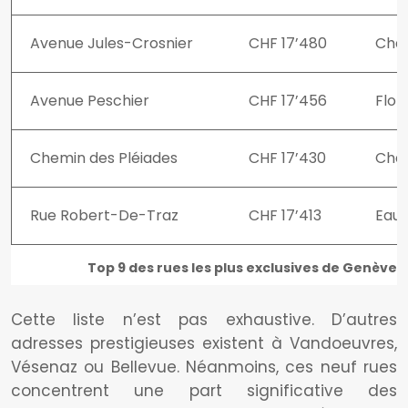
Avenue Jules-Crosnier
CHF 17’480
Cha
Avenue Peschier
CHF 17’456
Flor
Chemin des Pléiades
CHF 17’430
Cha
Rue Robert-De-Traz
CHF 17’413
Eaux
Top 9 des rues les plus exclusives de Genève
Cette liste n’est pas exhaustive. D’autres
adresses prestigieuses existent à Vandoeuvres,
Vésenaz ou Bellevue. Néanmoins, ces neuf rues
concentrent une part significative des