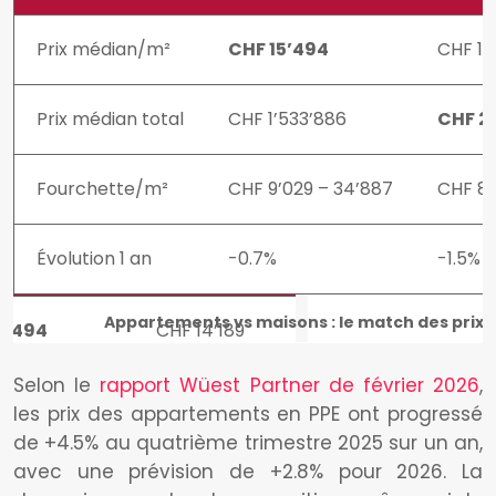
Prix médian/m²
CHF 15’494
CHF 14
Prix médian total
CHF 1’533’886
CHF 2’
Fourchette/m²
CHF 9’029 – 34’887
CHF 8’
Évolution 1 an
-0.7%
-1.5%
Appartements vs maisons : le match des prix 
Selon le
rapport Wüest Partner de février 2026
,
les prix des appartements en PPE ont progressé
de +4.5% au quatrième trimestre 2025 sur un an,
avec une prévision de +2.8% pour 2026. La