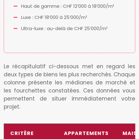
Haut de gamme : CHF 12’000 à 18’000/m²
Luxe : CHF 18’000 à 25’000/m²
Ultra-luxe : au-delà de CHF 25’000/m²
Le récapitulatif ci-dessous met en regard les
deux types de biens les plus recherchés. Chaque
colonne présente les médianes de marché et
les fourchettes constatées. Ces données vous
permettent de situer immédiatement votre
projet.
CRITÈRE
APPARTEMENTS
MAIS