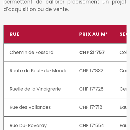
permettent de calibrer précisément un projet
d’acquisition ou de vente.
RUE
PRIX AU M²
SEC
Chemin de Fossard
CHF 21’757
Col
Route du Bout-du-Monde
CHF 17’832
Con
Ruelle de la Vinaigrerie
CHF 17’728
Cen
Rue des Vollandes
CHF 17’718
Eaux
Rue Du-Roveray
CHF 17’554
Eaux